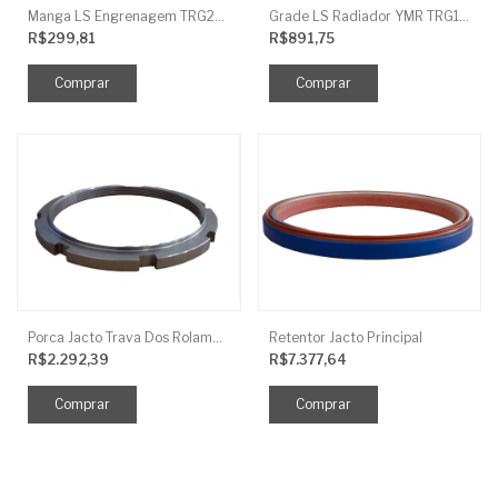
Manga LS Engrenagem TRG281
Grade LS Radiador YMR TRG170
R$299,81
R$891,75
Porca Jacto Trava Dos Rolamentos
Retentor Jacto Principal
R$2.292,39
R$7.377,64