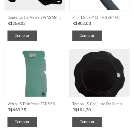
Conector LS ASSY-7P(ASAE) TRG730FCI
Pilar LS LE P Ch TRG864FCI
R$358,03
R$803,00
Vidro LS Fr Inferior TGR863
Tampa LS Conjunto De Combustivel G040FCI
R$463,35
R$164,20