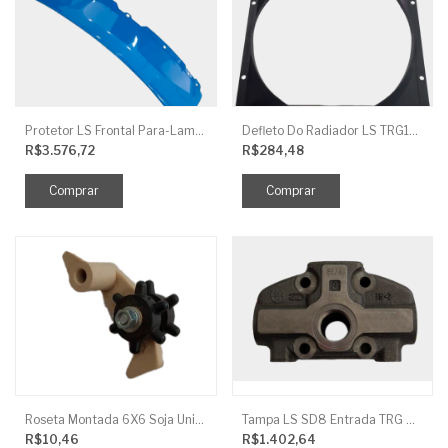
Protetor LS Frontal Para-Lama LE SBG870FCI
Defleto Do Radiador LS TRG170
R$3.576,72
R$284,48
Roseta Montada 6X6 Soja Universal
Tampa LS SD8 Entrada TRG 827
R$10,46
R$1.402,64