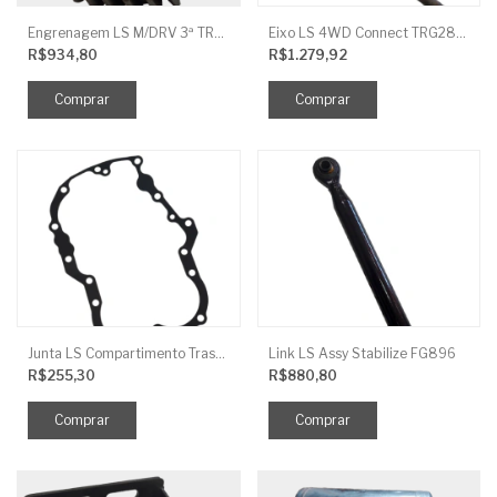
Engrenagem LS M/DRV 3ª TRG 281
Eixo LS 4WD Connect TRG2888
R$934,80
R$1.279,92
Junta LS Compartimento Traseiro EGQ155
Link LS Assy Stabilize FG896
R$255,30
R$880,80