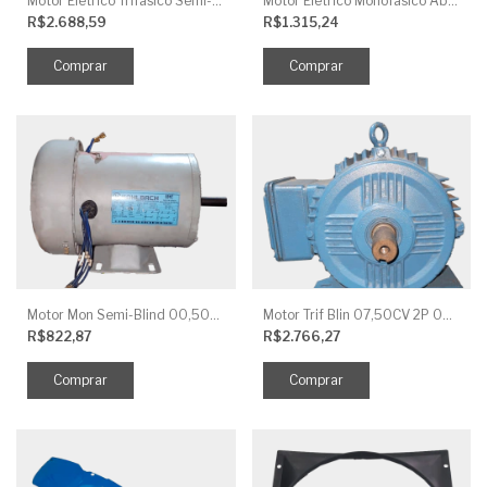
Motor Elétrico Trifásico Semi-Blindado 2CV 4 Polos IP44
Motor Elétrico Monofásico Aberto 0,5CV 4 Polos
R$2.688,59
R$1.315,24
Motor Mon Semi-Blind 00,50CV 4P IP44
Motor Trif Blin 07,50CV 2P 04 V IP56
R$822,87
R$2.766,27