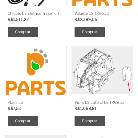
Chicote LS Eletrico Traseiro TRG730FCI
Volante LS TRG630
R$1.511,22
R$2.389,05
Placa LS
Vidro LS Lateral LE TRG863
R$7,53
R$1.068,81