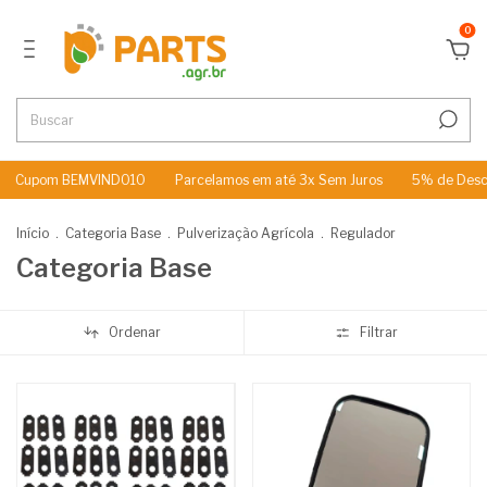
0
m BEMVINDO10
Parcelamos em até 3x Sem Juros
5% de Desconto no
Início
.
Categoria Base
.
Pulverização Agrícola
.
Regulador
Categoria Base
Ordenar
Filtrar