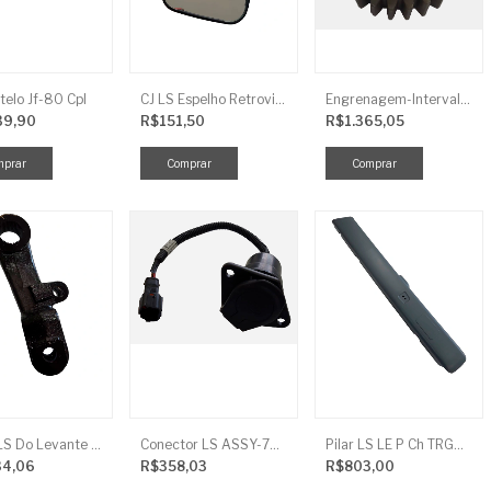
telo Jf-80 Cpl
CJ LS Espelho Retrovisor
Engrenagem-Intervalo Contador Direção-TR
39,90
R$151,50
R$1.365,05
Braço LS Do Levante Direito P/Cilindro
Conector LS ASSY-7P(ASAE) TRG730FCI
Pilar LS LE P Ch TRG864FCI
34,06
R$358,03
R$803,00