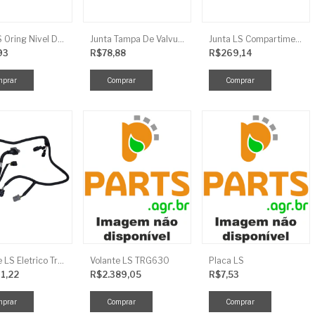
Anel LS Oring Nivel De Oleo EGQ125
Junta Tampa De Valvula LS
Junta LS Compartimento Traseiro EGQ155
93
R$78,88
R$269,14
Chicote LS Eletrico Traseiro TRG730FCI
Volante LS TRG630
Placa LS
11,22
R$2.389,05
R$7,53