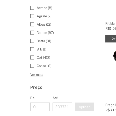
Aemco (8)
Agrale (2)
Kit Mar
Albuz (12)
R$1.0
Baldan (97)
Betta (31)
Brb (1)
Cbt (412)
Consoli (1)
Ver mais
Preço
De
Até
Aplicar
R$3.1