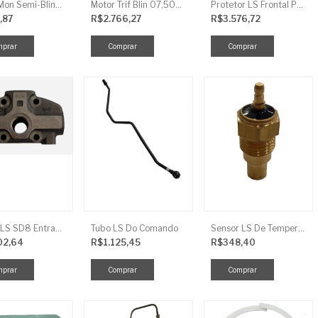
Motor Mon Semi-Blind 00,50CV 4P IP44
Motor Trif Blin 07,50CV 2P 04 V IP56
Protetor LS Frontal Para-Lama LE SBG870FCI
,87
R$2.766,27
R$3.576,72
Tampa LS SD8 Entrada TRG 827
Tubo LS Do Comando
Sensor LS De Temperatura TRG750
02,64
R$1.125,45
R$348,40