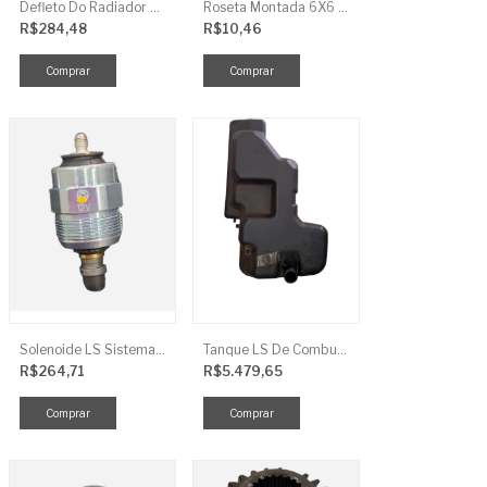
Defleto Do Radiador LS TRG170
Roseta Montada 6X6 Soja Universal
R$284,48
R$10,46
Solenoide LS Sistema De Combustivel Q1250156
Tanque LS De Combustivel TRG040
R$264,71
R$5.479,65