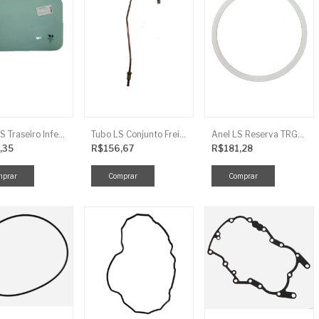
Vidro LS Traseiro Inferior
Tubo LS Conjunto Freio LD F G670
Anel LS Reserva TRG826
,35
R$156,67
R$181,28