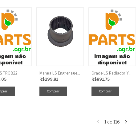
LS TRG822
Manga LS Engrenagem TRG281
Grade LS Radiador YMR TRG170
,05
R$299,81
R$891,75
1
de
116