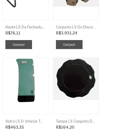
Haste LS Da Fechadura TRG 830
Conjunto LS Do Disco De Embreagem TRG250
R$76,11
R$3.931,24
Vidro LS Fr Inferior TGR863
Tampa LS Conjunto De Combustivel G040FCI
R$463,35
R$164,20