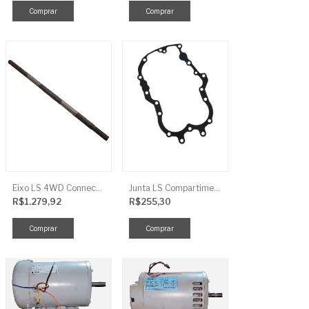
Eixo LS 4WD Connect TRG2888
Junta LS Compartimento Traseiro EGQ155
R$1.279,92
R$255,30