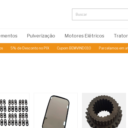
lementos
Pulverização
Motores Elétricos
Trato
 Desconto no PIX
Cupom BEMVINDO10
Parcelamos em até 3x Sem Ju