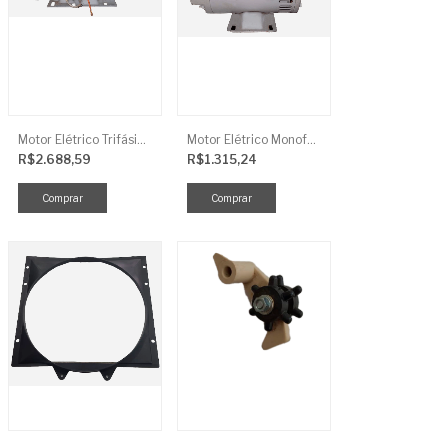
Motor Elétrico Trifásico Semi-Blindado 2CV 4 Polos IP44
Motor Elétrico Monofásico Aberto 0,5CV 4 Polos
R$2.688,59
R$1.315,24