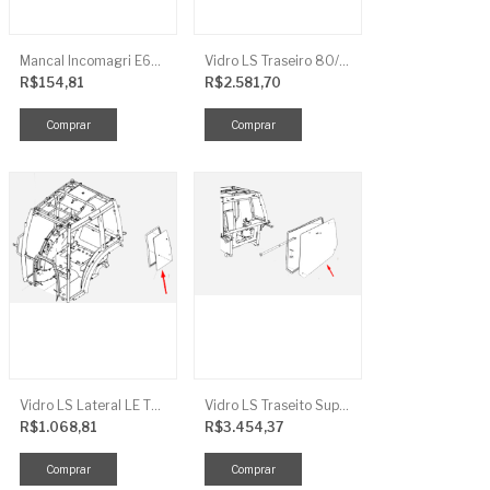
Mancal Incomagri E600
Vidro LS Traseiro 80/90/100
R$154,81
R$2.581,70
Vidro LS Lateral LE TRG863
Vidro LS Traseito Superior TR
R$1.068,81
R$3.454,37