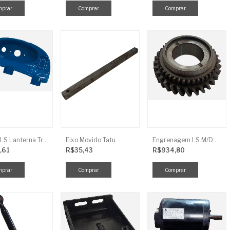
Tampa LS Lanterna Traseira Direita
Eixo Movido Tatu
Engrenagem LS M/DRV 3ª TRG 281
,61
R$35,43
R$934,80