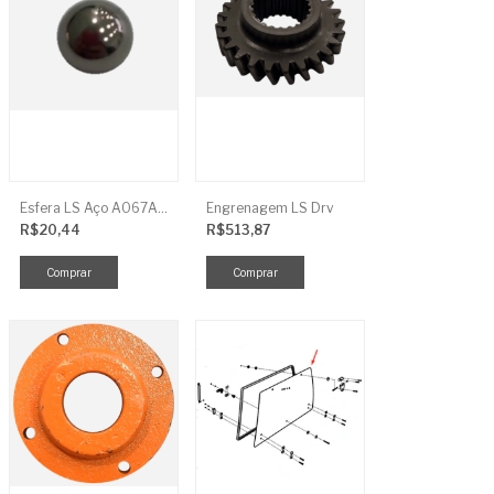
Esfera LS Aço A067A006
Engrenagem LS Drv
R$20,44
R$513,87