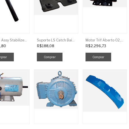
Link LS Assy Stabilize FG896
Suporte LS Catch Baixa
Motor Trif Aberto 02,00CV 4P
,80
R$188,08
R$2.296,73