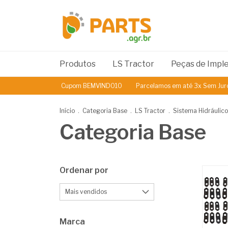
Produtos
LS Tractor
Peças de Imp
Cupom BEMVINDO10
Parcelamos em até 3x Sem Juros
5% de
Início
.
Categoria Base
.
LS Tractor
.
Sistema Hidráulico
Categoria Base
Ordenar por
Marca